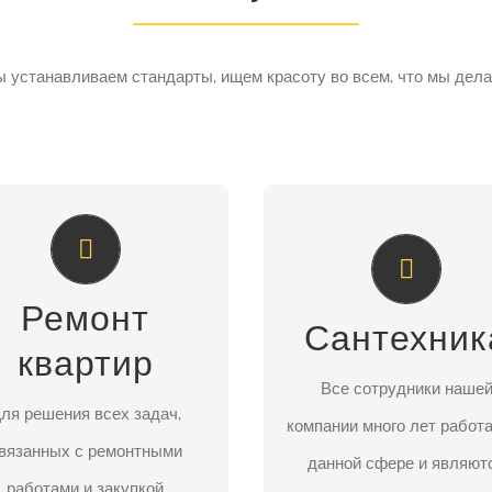
 устанавливаем стандарты, ищем красоту во всем, что мы дел
САНТЕХНИКА И ТЕ
РЕМОНТ И
ОБСЛУЖИВАНИЕ
ОБСЛУЖИВАНИЕ
ВАРТИР ПОД КЛЮЧ
Хотите серьезно
Ремонт
Сантехник
доставляем полный спектр
отремонтировать и обнов
квартир
слуг от начала до сдачи
квартиру? Одним из осно
Все сотрудники наше
бъекта в эксплуатацию.
ля решения всех задач,
этапов является замена с
компании много лет работ
омогаем с планировкой.
вязанных с ремонтными
сантехники и труб на но
данной сфере и являют
работами и закупкой