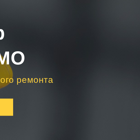
р
 МО
ного ремонта
Ы