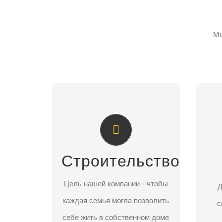
Мы
СТРОИТЕЛЬСТВО И
ПРОЕКТИРОВАНИЕ
К
Мы предлагаем строительство
Пре
домов и коттеджей с
Строительство
у
использованием самых
Цель нашей компании - чтобы
о
надежных, проверенных
Д
каждая семья могла позволить
П
временем материалов.
с
себе жить в собственном доме