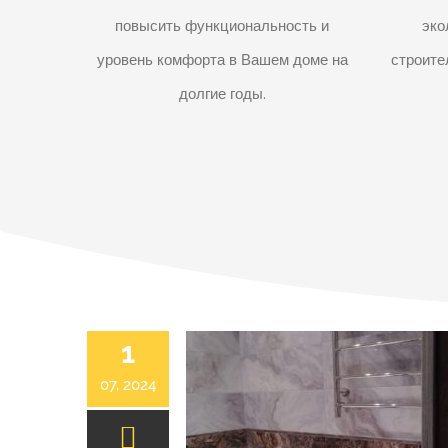
повысить функциональность и
эко
уровень комфорта в Вашем доме на
строите
долгие годы.
1
07, 2024
Ремонт квартир в Лобне по доступным ценам