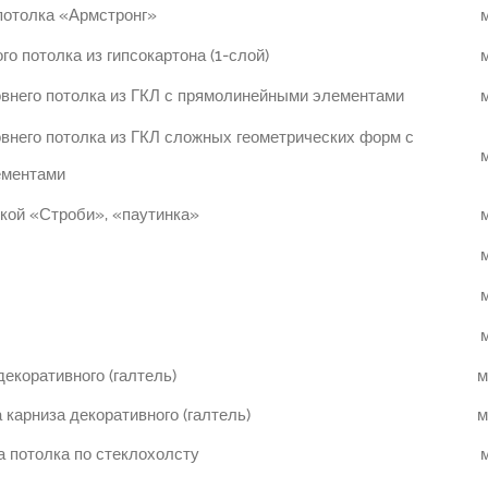
потолка «Армстронг»
м
го потолка из гипсокартона (1-слой)
м
овнего потолка из ГКЛ с прямолинейными элементами
м
внего потолка из ГКЛ сложных геометрических форм с
м
ементами
кой «Строби», «паутинка»
м
м
м
м
декоративного (галтель)
м
 карниза декоративного (галтель)
м
 потолка по стеклохолсту
м