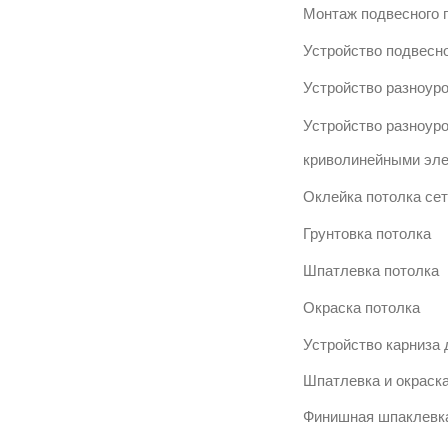
Монтаж подвесного 
Устройство подвесно
Устройство разноур
Устройство разноуро
криволинейными эл
Оклейка потолка сет
Грунтовка потолка
Шпатлевка потолка
Окраска потолка
Устройство карниза 
Шпатлевка и окраска
Финишная шпаклевка