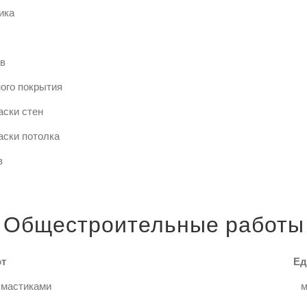
ика
в
ого покрытия
аски стен
аски потолка
в
Общестроительные работы
от
Ед
 мастиками
м