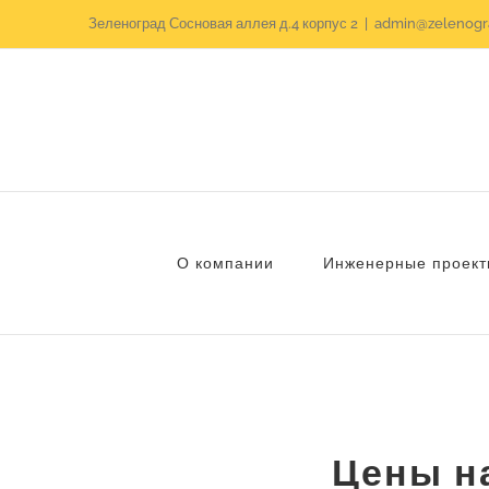
Skip
Зеленоград Сосновая аллея д.4 корпус 2
|
admin@zelenogra
to
content
О компании
Инженерные проект
Цены н