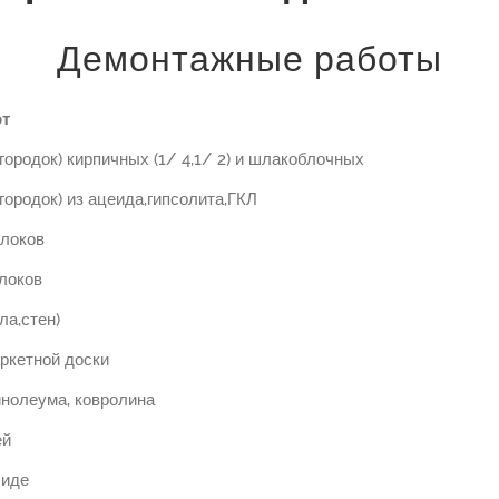
Демонтажные работы
от
городок) кирпичных (1/ 4,1/ 2) и шлакоблочных
городок) из ацеида,гипсолита,ГКЛ
локов
локов
ла,стен)
ркетной доски
инолеума, ковролина
ей
биде