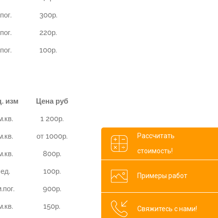
пог.
300р.
пог.
220р.
пог.
100р.
. изм
Цена руб
м.кв.
1 200р.
м.кв.
от 1000р.
Рассчитать
стоимость!
м.кв.
800р.
ед.
100р.
Примеры работ
.пог.
900р.
м.кв.
150р.
Свяжитесь с нами!