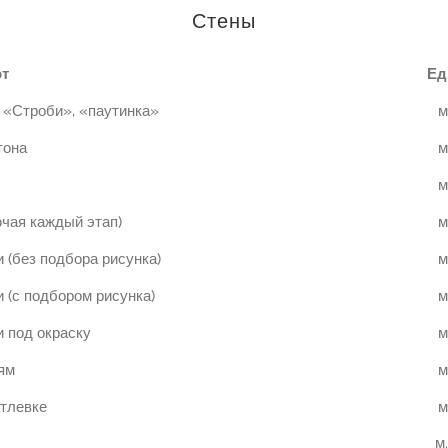
Стены
от
Ед
 «Строби», «паутинка»
м
тона
м
м
ючая каждый этап)
м
 (без подбора рисунка)
м
 (с подбором рисунка)
м
 под окраску
м
ям
м
атлевке
м
м.