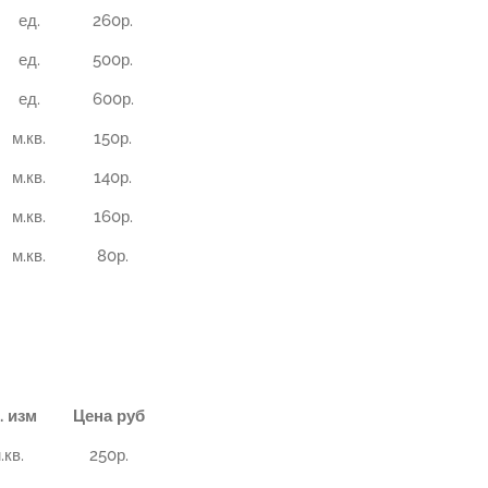
ед.
260р.
ед.
500р.
ед.
600р.
м.кв.
150р.
м.кв.
140р.
м.кв.
160р.
м.кв.
80р.
. изм
Цена руб
.кв.
250р.