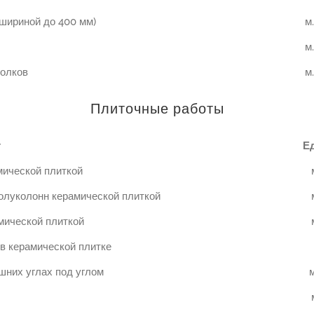
шириной до 400 мм)
м.
м.
олков
м.
Плиточные работы
т
Ед
мической плиткой
олуколонн керамической плиткой
мической плиткой
в керамической плитке
шних углах под углом
м