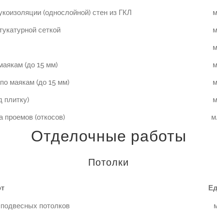
укоизоляции (однослойной) стен из ГКЛ
м
тукатурной сеткой
м
м
маякам (до 15 мм)
м
по маякам (до 15 мм)
м
д плитку)
м
 проемов (откосов)
м
Отделочные работы
Потолки
от
Ед
 подвесных потолков
м