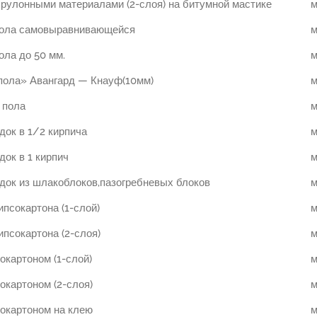
 рулонными материалами (2-слоя) на битумной мастике
м
пола самовыравнивающейся
м
ола до 50 мм.
м
 пола» Авангард — Кнауф(10мм)
м
 пола
м
док в 1/2 кирпича
м
док в 1 кирпич
м
док из шлакоблоков,пазогребневых блоков
м
ипсокартона (1-слой)
м
ипсокартона (2-слоя)
м
окартоном (1-слой)
м
окартоном (2-слоя)
м
сокартоном на клею
м