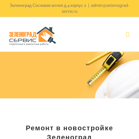
Skip
Зеленоград Сосновая аллея д.4 корпус 2
|
admin@zelenograd-
servis.ru
to
content
Ремонт в новостройке
Зеленоград