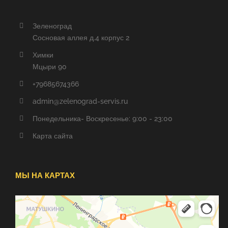
Зеленоград
Сосновая аллея д.4 корпус 2
Химки
Мцыри 90
+79685674366
admin@zelenograd-servis.ru
Понедельника- Воскресенье: 9:00 - 23:00
Карта сайта
МЫ НА КАРТАХ