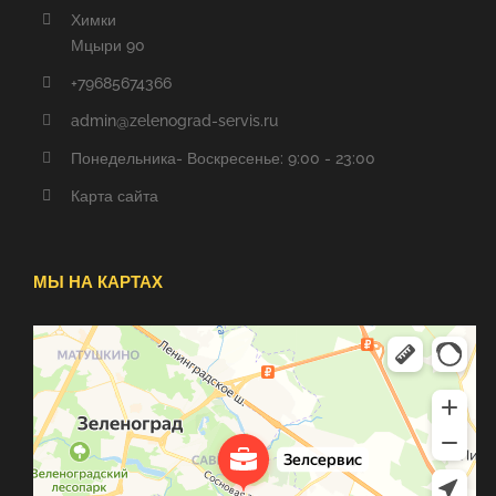
Химки
Мцыри 90
+79685674366
admin@zelenograd-servis.ru
Понедельника- Воскресенье: 9:00 - 23:00
Карта сайта
МЫ НА КАРТАХ