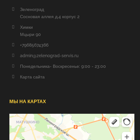
Зеленоград
Сосновая аллея д.4 корпус 2
Химки
Мцыри 90
+79685674366
admin@zelenograd-servis.ru
Понедельника- Воскресенье: 9:00 - 23:00
Карта сайта
МЫ НА КАРТАХ